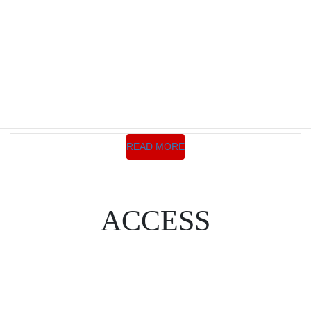
OPEN日程のお知らせ
2023年9月17日
2023年10月20日にOPENすることが決定しま
した。営業時間は9:00～18:00となります。皆
:
様にお会い…
続きを読む
OPEN
日
程
READ MORE
の
お
知
ら
ACCESS
せ